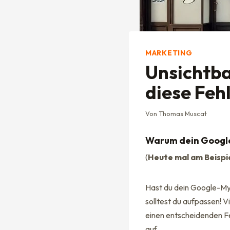
MARKETING
Unsichtba
diese Fehl
Von
Thomas Muscat
Warum dein Google 
(
Heute mal am Beispie
Hast du dein Google-My-
solltest du aufpassen! V
einen entscheidenden Fe
auf.