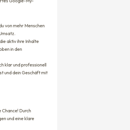
miertes Google-My-
t du von mehr Menschen
 Umsatz.
 aktiv ihre Inhalte
 oben in den
h klar und professionell
hst und dein Geschäft mit
se Chance! Durch
gen und eine klare