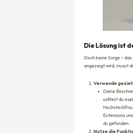
Die Lösung ist d
Doch keine Sorge – das P
angezeigt wird, musst du
Verwende geziel
Deine Beschrei
solltest du ex
Hochsteckfrisu
Extensions und 
du gefunden.
Nutze die Funkti