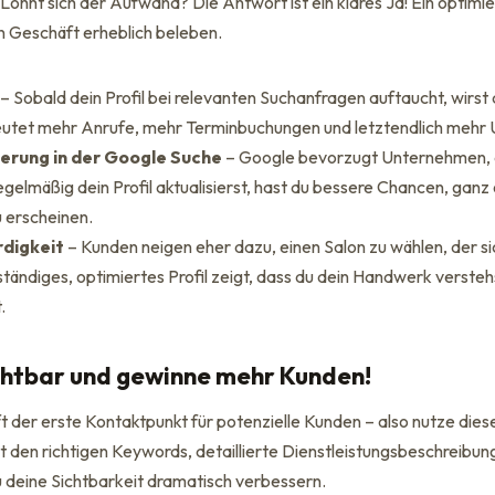
h: Lohnt sich der Aufwand? Die Antwort ist ein klares Ja! Ein opti
in Geschäft erheblich beleben.
– Sobald dein Profil bei relevanten Suchanfragen auftaucht, wirs
utet mehr Anrufe, mehr Terminbuchungen und letztendlich mehr
ierung in der Google Suche
– Google bevorzugt Unternehmen, die
gelmäßig dein Profil aktualisierst, hast du bessere Chancen, ganz
 erscheinen.
digkeit
– Kunden neigen eher dazu, einen Salon zu wählen, der sic
llständiges, optimiertes Profil zeigt, dass du dein Handwerk verste
.
chtbar und gewinne mehr Kunden!
ft der erste Kontaktpunkt für potenzielle Kunden – also nutze die
t den richtigen Keywords, detaillierte Dienstleistungsbeschreibun
u deine Sichtbarkeit dramatisch verbessern.