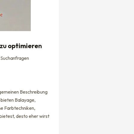
zu
optimiere
n
en Suchanfragen
llgemeinen Beschreibung
r bieten Balayage,
ne Farbtechniken,
bietest, desto eher wirst