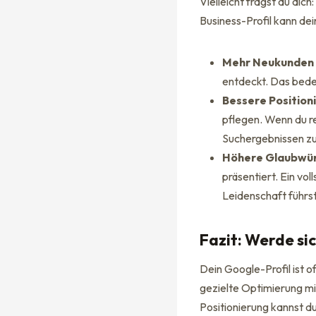
Vielleicht fragst du dic
Business-Profil kann de
Mehr Neukunden
entdeckt. Das bede
Bessere Position
pflegen. Wenn du re
Suchergebnissen zu
Höhere Glaubwür
präsentiert. Ein vo
Leidenschaft führst
Fazit: Werde si
Dein Google-Profil ist o
gezielte Optimierung mi
Positionierung kannst d