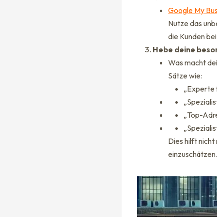
Google My Bus
Nutze das unbe
die Kunden bei
Hebe deine beso
Was macht dein
Sätze wie:
„Experte 
„Spezialis
„Top-Adre
„Speziali
Dies hilft nich
einzuschätzen