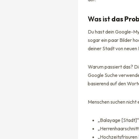
Was ist
das Pro
Du hast dein Google-My-
sogar ein paar Bilder h
deiner Stadt von neuen 
Warum passiert das? Die 
Google Suche verwend
basierend auf den Worten
Menschen suchen nicht ein
„Balayage [Stadt]“
„Herrenhaarschnitt
„Hochzeitsfrisuren 