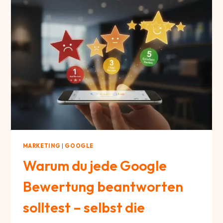
DIE
WAHL
DES
RICHTIGEN
WERKZEUGS
ÜBER
DEINEN
ERFOLG
ENTSCHEIDET
MARKETING
|
GOOGLE
Warum du jede Google
Bewertung beantworten
solltest – selbst die