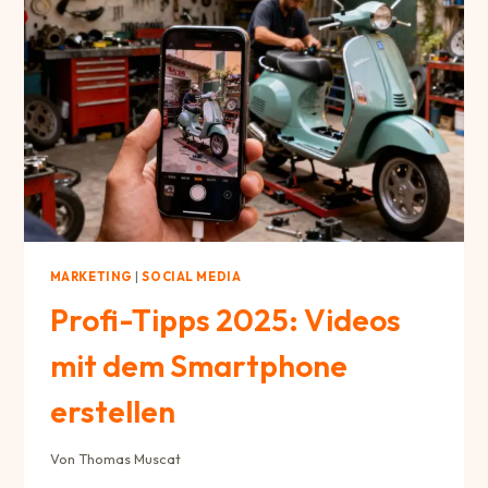
–
SELBST
DIE
NEGATIVEN
MARKETING
|
SOCIAL MEDIA
Profi-Tipps 2025: Videos
mit dem Smartphone
erstellen
Von
Thomas Muscat