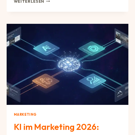
WEITERLESEN
DOMAINS
–
LOHNT
SICH
DAS
WIRKLICH?
MARKETING
KI im Marketing 2026: