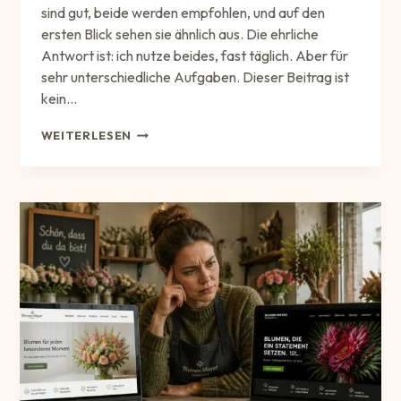
sind gut, beide werden empfohlen, und auf den
ersten Blick sehen sie ähnlich aus. Die ehrliche
Antwort ist: ich nutze beides, fast täglich. Aber für
sehr unterschiedliche Aufgaben. Dieser Beitrag ist
kein…
CLAUDE
WEITERLESEN
VS.
CHATGPT:
WAS
ICH
(AKTUELL)
TÄGLICH
WIRKLICH
NUTZE