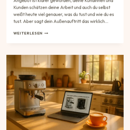
Angebot ist klarer geworden, deine Kundinnen und
Kunden schätzen deine Arbeit und auch du selbst
weißt heute viel genauer, was du tust und wie du es
tust. Aber sagt dein Außenauftritt das wirklich…
DEIN
WEITERLESEN
WEG
VOM
ANGEBOT
ZUR
MARKE
–
UND
WARUM
SICH
DAS
LOHNT