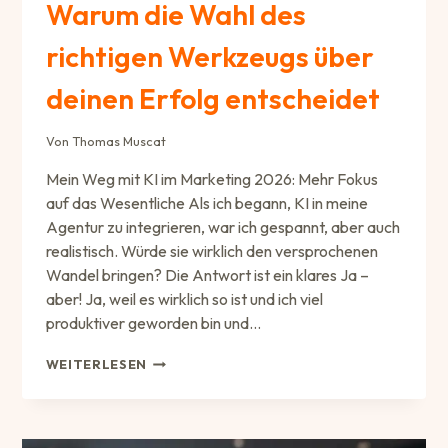
Warum die Wahl des
richtigen Werkzeugs über
deinen Erfolg entscheidet
Von
Thomas Muscat
Mein Weg mit KI im Marketing 2026: Mehr Fokus
auf das Wesentliche Als ich begann, KI in meine
Agentur zu integrieren, war ich gespannt, aber auch
realistisch. Würde sie wirklich den versprochenen
Wandel bringen? Die Antwort ist ein klares Ja –
aber! Ja, weil es wirklich so ist und ich viel
produktiver geworden bin und…
KI
WEITERLESEN
IM
MARKETING
2026:
WARUM