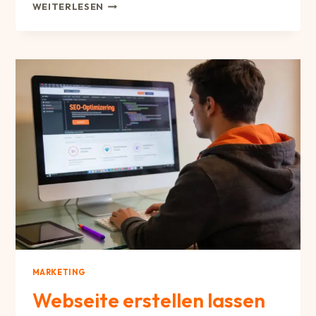
KANNST
WEITERLESEN
DU
MIT
DEINEM
BLOGBEITRAG
GEZIELT
BEEINFLUSSEN?
MARKETING
Webseite erstellen lassen