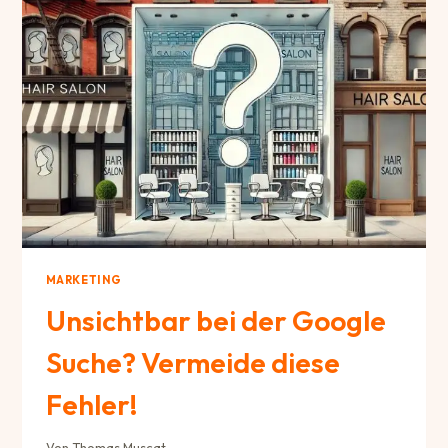
BAUKASTENSYSTEM?
MARKETING
Unsichtbar bei der Google
Suche? Vermeide diese
Fehler!
Von
Thomas Muscat