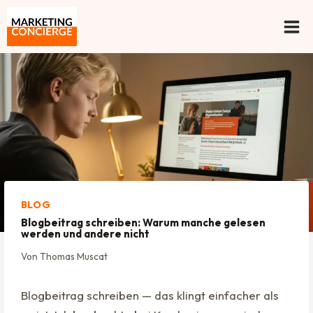
Zum
Inhalt
springen
BLOG
Blogbeitrag schreiben: Warum manche gelesen
werden und andere nicht
Von
Thomas Muscat
Blogbeitrag schreiben — das klingt einfacher als