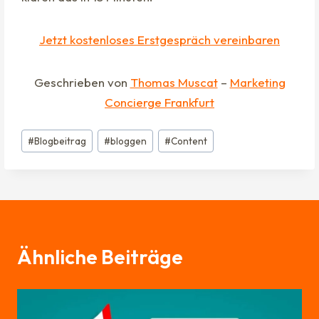
Jetzt kostenloses Erstgespräch vereinbaren
Geschrieben von
Thomas Muscat
–
Marketing
Concierge Frankfurt
Schlagworte:
#
Blogbeitrag
#
bloggen
#
Content
Ähnliche Beiträge