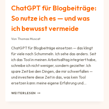
ChatGPT für Blogbeiträge:
So nutze ich es — und was
ich bewusst vermeide
Von
Thomas Muscat
ChatGPT für Blogbeiträge einsetzen — das klingt
für viele nach Schummeln. Ich sehe das anders. Seit
ich das Tool in meinen Arbeitsalltag integriert habe,
schreibe ich nicht weniger, sondern gezielter. Ich
spare Zeit bei den Dingen, die mir schwerfallen —
und investiere diese Zeit in das, was kein Tool
ersetzen kann: meine eigene Erfahrung und…
CHATGPT
WEITERLESEN
FÜR
BLOGBEITRÄGE:
SO