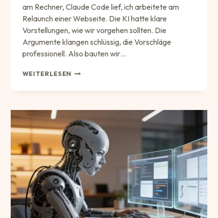
am Rechner, Claude Code lief, ich arbeitete am
Relaunch einer Webseite. Die KI hatte klare
Vorstellungen, wie wir vorgehen sollten. Die
Argumente klangen schlüssig, die Vorschläge
professionell. Also bauten wir…
KI
WEITERLESEN
IM
WEBDESIGN:
MEIN
WEG
IN
DIE
ABHÄNGIGKEIT
–
UND
ZURÜCK