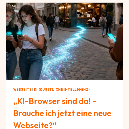
NUTZE
ICH
ES
—
UND
WAS
ICH
BEWUSST
VERMEIDE
WEBSEITE
|
KI (KÜNSTLICHE INTELLIGENZ)
„KI-Browser sind da! –
Brauche ich jetzt eine neue
Webseite?“