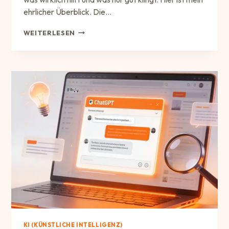
ehrlicher Überblick. Die…
KI-
WEITERLESEN
TOOLS
IM
MARKETING-
ALLTAG:
WAS
ICH
TÄGLICH
NUTZE
—
UND
WO
ICH
BEWUSST
NEIN
SAGE
KI (KÜNSTLICHE INTELLIGENZ)