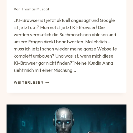
Von
Thomas Muscat
„KI-Browser ist jetzt aktuell angesagt und Google
ist jetzt out? Man nutzt jetzt KI-Browser! Die
werden vermutlich die Suchmaschinen ablösen und
unsere Fragen direkt beantworten. Mal ehrlich –
muss ich jetzt schon wieder meine ganze Webseite
komplett umbauen? Und was ist, wenn mich diese
KI-Browser gar nicht finden?“Meine Kundin Anna
sieht mich mit einer Mischung…
„KI-
WEITERLESEN
BROWSER
SIND
DA!
–
BRAUCHE
ICH
JETZT
EINE
NEUE